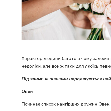
Характер людини багато в чому залежить 
недоліки, але все ж таки для якоїсь певн
Під якими ж знаками народжуються най
Овен
Починає список найгірших дружин Овен. В