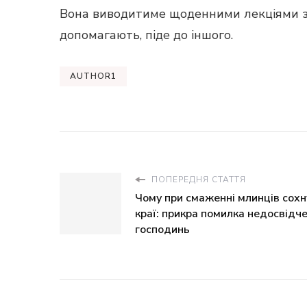
Вона виводитиме щоденними лекціями з 
допомагають, піде до іншого.
AUTHOR1
ПОПЕРЕДНЯ СТАТТЯ
Чому при смаженні млинців сохн
краї: прикра помилка недосвідч
господинь