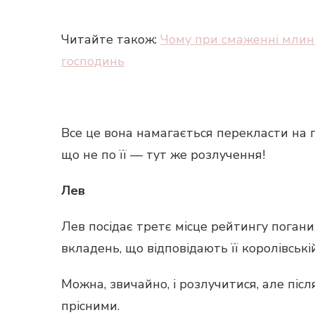
Читайте також:
Чому при смаженні млинц
господинь
Все це вона намагається перекласти на п
що не по її — тут же розлучення!
Лев
Лев посідає третє місце рейтингу пога
вкладень, що відповідають її королівській
Можна, звичайно, і розлучитися, але післ
прісними.