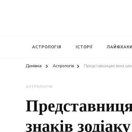
АСТРОЛОГІЯ
ІСТОРІЇ
ЛАЙФХАК
Домівка
Астрологія
Представницям яких шес
АСТРОЛОГІЯ
Представниця
знаків зодіаку