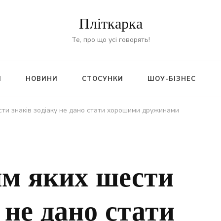
Пліткарка
Те, про що усі говорять!
И
НОВИНИ
СТОСУНКИ
ШОУ-БІЗНЕС
ти знаків зодіаку не дано стати хорошими дружинами
м яких шести
 не дано стати