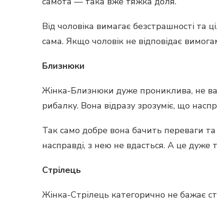
самота — така вже тяжка доля.
Від чоловіка вимагає безстрашності та ц
сама. Якщо чоловік не відповідає вимога
Близнюки
Жінка-Близнюки дуже прониклива, не вар
рибалку. Вона відразу зрозуміє, що наспр
Так само добре вона бачить переваги та 
насправді, з нею не вдасться. А це дуже 
Стрілець
Жінка-Стрілець категорично не бажає ст