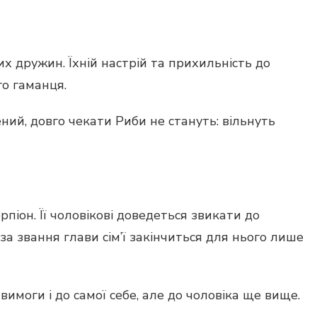
их дружин. Їхній настрій та прихильність до
го гаманця.
ий, довго чекати Риби не стануть: вільнуть
іон. Її чоловікові доведеться звикати до
а звання глави сім’ї закінчиться для нього лише
і вимоги і до самої себе, але до чоловіка ще вище.