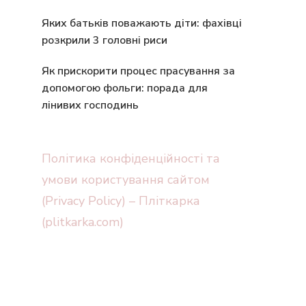
Яких батьків поважають діти: фахівці
розкрили 3 головні риси
Як прискорити процес прасування за
допомогою фольги: порада для
лінивих господинь
Політика конфіденційності та
умови користування сайтом
(Privacy Policy) – Пліткарка
(plitkarka.com)