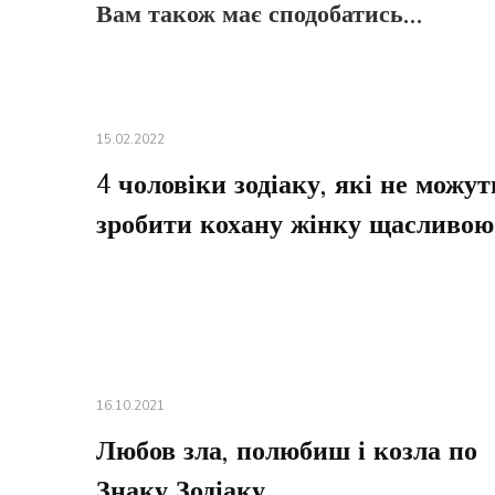
Вам також має сподобатись...
15.02.2022
4 чоловіки зодіаку, які не можут
зробити кохану жінку щасливою
16.10.2021
Любов зла, полюбиш і козла по
Знаку Зодіаку