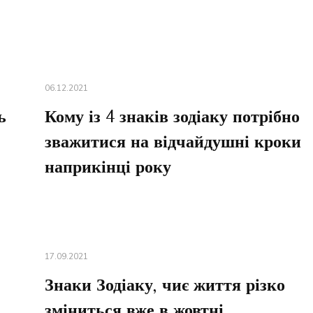
06.12.2021
ь
Кому із 4 знаків зодіаку потрібно
зважитися на відчайдушні кроки
наприкінці року
17.09.2021
Знаки Зодіаку, чиє життя різко
зміниться вже в жовтні