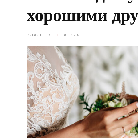
хорошими др
ВІД
AUTHOR1
30.12.2021