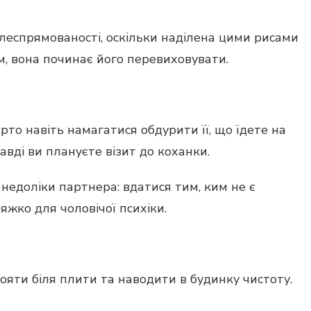
ілеспрямованості, оскільки наділена цими рисами
м, вона починає його перевиховувати.
то навіть намагатися обдурити її, що їдете на
авді ви плануєте візит до коханки.
недоліки партнера: вдатися тим, ким не є
тяжко для чоловічої психіки.
ояти біля плити та наводити в будинку чистоту.