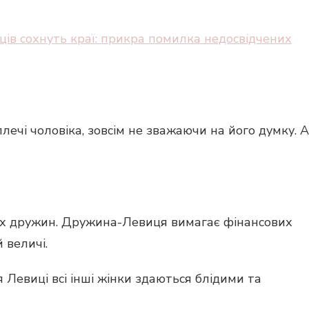
ів сохнуть краї: прикра помилка недосвідчених
лечі чоловіка, зовсім не зважаючи на його думку. А
них дружин. Дружина-Левиця вимагає фінансових
 величі.
я Левиці всі інші жінки здаються блідими та