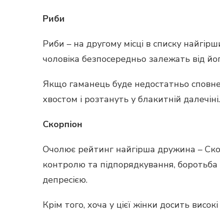
Риби
Риби – на другому місці в списку найгірш
чоловіка безпосередньо залежать від йо
Якщо гаманець буде недостатньо сповнен
хвостом і розтануть у блакитній далечіні.
Скорпіон
Очолює рейтинг найгірша дружина – Скорп
контролю та підпорядкування, боротьба з
депресією.
Крім того, хоча у цієї жінки досить висок