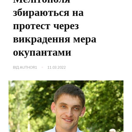
збираються на
протест через
викрадення мера
окупантами
ВІД
AUTHOR1
11.03.2022