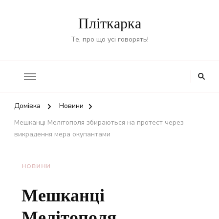
Пліткарка
Те, про що усі говорять!
Домівка
Новини
Мешканці Мелітополя збираються на протест через
викрадення мера окупантами
НОВИНИ
Мешканці
Мелітополя