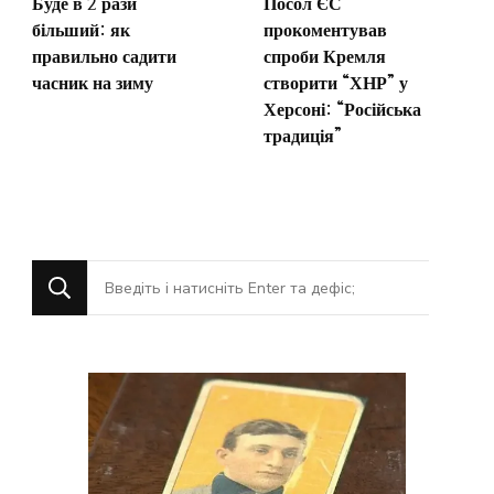
Буде в 2 рази
Посол ЄС
більший: як
прокоментував
правильно садити
спроби Кремля
часник на зиму
створити “ХНР” у
Херсоні: “Російська
традиція”
Шукаєте
щось?