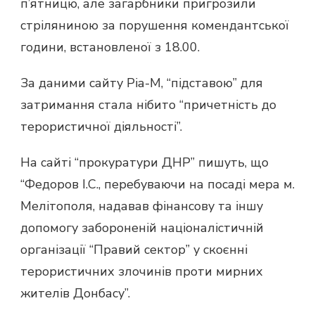
п’ятницю, але загарбники пригрозили
стріляниною за порушення комендантської
години, встановленої з 18.00.
За даними сайту Ріа-М, “підставою” для
затримання стала нібито “причетність до
терористичної діяльності”.
На сайті “прокуратури ДНР” пишуть, що
“Федоров І.С., перебуваючи на посаді мера м.
Мелітополя, надавав фінансову та іншу
допомогу забороненій націоналістичній
організації “Правий сектор” у скоєнні
терористичних злочинів проти мирних
жителів Донбасу”.