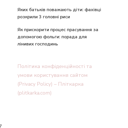
Яких батьків поважають діти: фахівці
розкрили 3 головні риси
Як прискорити процес прасування за
допомогою фольги: порада для
лінивих господинь
Політика конфіденційності та
умови користування сайтом
(Privacy Policy) – Пліткарка
(plitkarka.com)
7