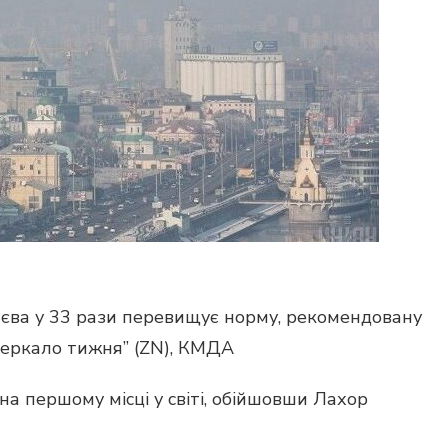
иєва у 33 рази перевищує норму, рекомендовану
зеркало тижня” (ZN), КМДА
на першому місці у світі, обійшовши Лахор