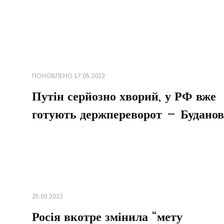
ПОНОВЛЕНО
17.05.2022
Путін серйозно хворий, у РФ вже
готують держпереворот – Буданов
25.03.2022
Росія вкотре змінила “мету