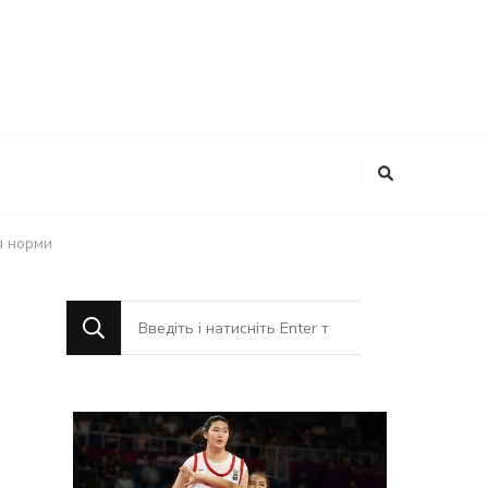
я норми
Шукаєте
щось?