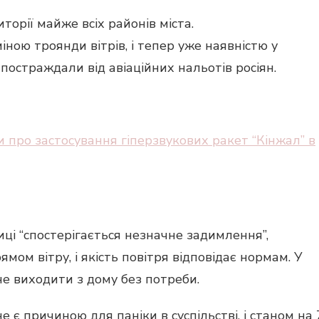
торії майже всіх районів міста.
міною троянди вітрів, і тепер уже наявністю у
і постраждали від авіаційних нальотів росіян.
 про застосування гіперзвукових ракет “Кінжал” в
ці “спостерігається незначне задимлення”,
ямом вітру, і якість повітря відповідає нормам. У
 не виходити з дому без потреби.
 є причиною для паніки в суспільстві, і станом на 