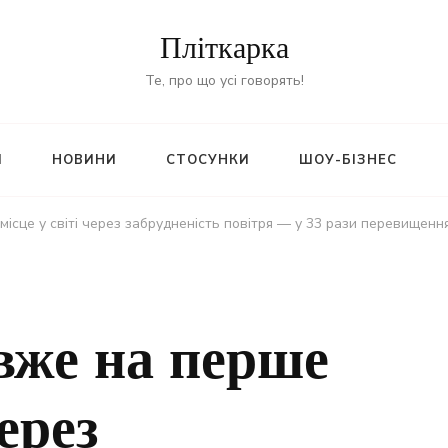
Пліткарка
Те, про що усі говорять!
И
НОВИНИ
СТОСУНКИ
ШОУ-БІЗНЕС
ісце у світі через забрудненість повітря — у 33 рази перевищенн
вже на перше
через