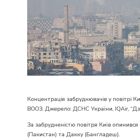
Концентрація забруднювачів у повітрі К
ВООЗ. Джерело: ДСНС України, IQAir, “Д
За забрудненістю повітря Київ опинився 
(Пакистан) та Дакку (Бангладеш).