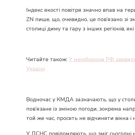
Індекс якості повітря значно впав на тери
ZN пише, що, очевидно, це пов’язано зі з
столиці диму та гару з інших регіонів, як
Читайте також:
У міноборони РФ заявили
Україні
Водночас у КМДА зазначають, що у столи
пов’язане із зміною погоди, зокрема напр
той же час, просять не відчиняти вікна і
У ДСНС повідомляють, що зміг сьогодні не