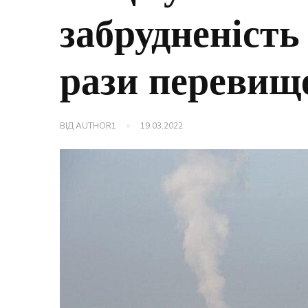
забрудненість
рази перевищ
ВІД
AUTHOR1
19.03.2022