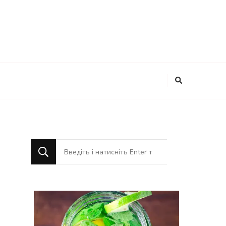
Шукаєте
щось?