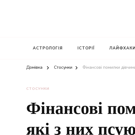
АСТРОЛОГІЯ
ІСТОРІЇ
ЛАЙФХАК
Домівка
Стосунки
Фінансові помилки дівчини
СТОСУНКИ
Фінансові по
які з них псу