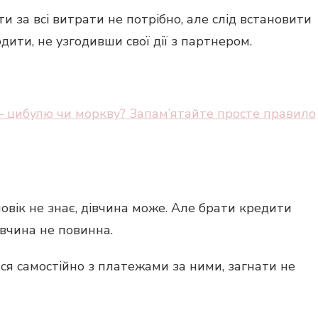
ти за всі витрати не потрібно, але слід встановити
одити, не узгодивши свої дії з партнером.
– цибулю чи моркву? Запам’ятайте просте правило
ловік не знає, дівчина може. Але брати кредити
івчина не повинна.
ся самостійно з платежами за ними, загнати не