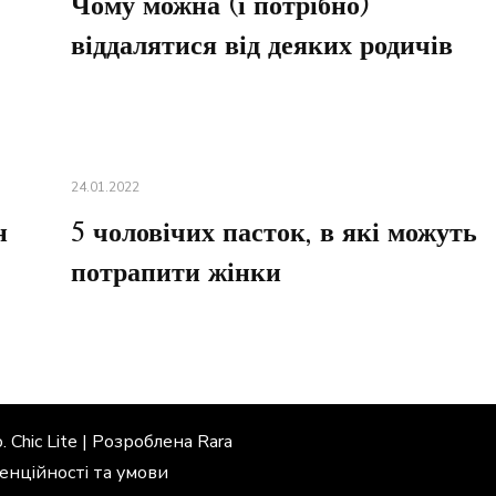
Чому можна (і потрібно)
віддалятися від деяких родичів
24.01.2022
н
5 чоловічих пасток, в які можуть
потрапити жінки
. Chic Lite | Розроблена
Rara
енційності та умови