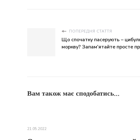
ПОПЕРЕДНЯ СТАТТЯ
Що спочатку пасерують – цибул
моркву? Запам'ятайте просте п
Вам також має сподобатись...
21.05.2022