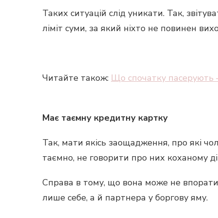
Таких ситуацій слід уникати. Так, звітува
ліміт суми, за який ніхто не повинен вих
Читайте також:
Що спочатку пасерують 
Має таємну кредитну картку
Так, мати якісь заощадження, про які чо
таємно, не говорити про них коханому д
Справа в тому, що вона може не впорати
лише себе, а й партнера у боргову яму.