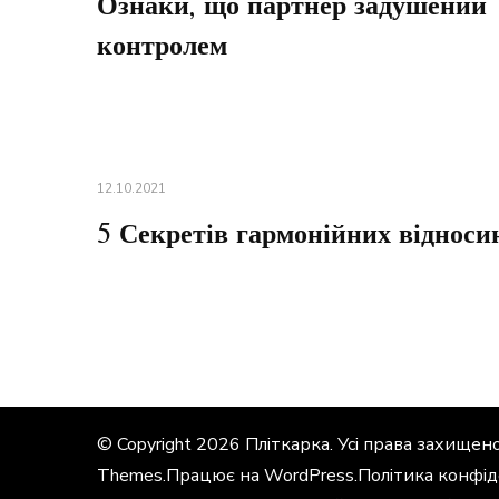
Ознаки, що партнер задушений
контролем
12.10.2021
5 Секретів гармонійних відноси
© Copyright 2026
Пліткарка
. Усі права захищено
Themes
.Працює на
WordPress
.
Політика конфід