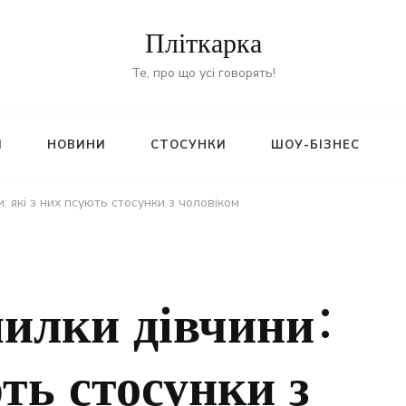
Пліткарка
Те, про що усі говорять!
И
НОВИНИ
СТОСУНКИ
ШОУ-БІЗНЕС
: які з них псують стосунки з чоловіком
милки дівчини:
ють стосунки з