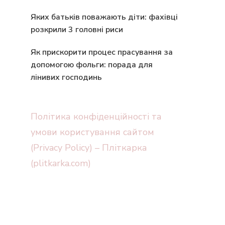
Яких батьків поважають діти: фахівці
розкрили 3 головні риси
Як прискорити процес прасування за
допомогою фольги: порада для
лінивих господинь
Політика конфіденційності та
умови користування сайтом
(Privacy Policy) – Пліткарка
(plitkarka.com)