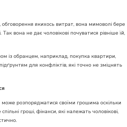
 обговорення якихось витрат, вона мимоволі бере
. Так вона не дає чоловікові почуватися рівніше їй,
азом із обранцем, наприклад, покупка квартири,
підґрунтям для конфліктів, які точно не зміцнять
ся
ка може розпоряджатися своїми грошима оскільки
спільні гроші, фінанси, які належать чоловікові,
стично.