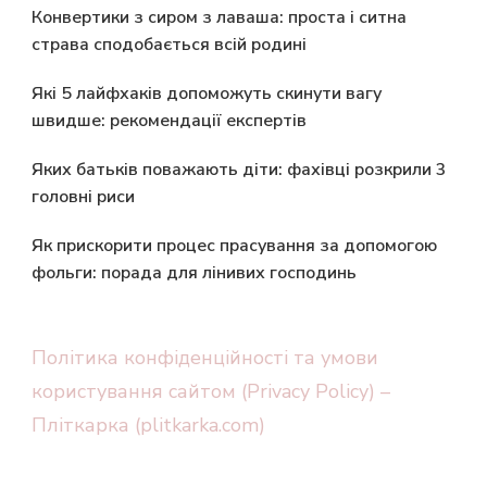
Конвертики з сиром з лаваша: проста і ситна
страва сподобається всій родині
Які 5 лайфхаків допоможуть скинути вагу
швидше: рекомендації експертів
Яких батьків поважають діти: фахівці розкрили 3
головні риси
Як прискорити процес прасування за допомогою
фольги: порада для лінивих господинь
Політика конфіденційності та умови
користування сайтом (Privacy Policy) –
Пліткарка (plitkarka.com)