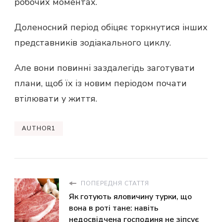
робочих моментах.
Доленосний період обіцяє торкнутися інших
представників зодіакального циклу.
Але вони повинні заздалегідь заготувати
плани, щоб їх із новим періодом почати
втілювати у життя.
AUTHOR1
ПОПЕРЕДНЯ СТАТТЯ
Як готують яловичину турки, що
вона в роті тане: навіть
недосвідчена господиня не зіпсує