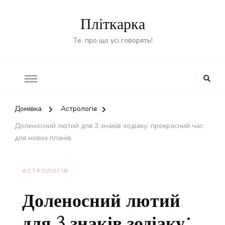
Пліткарка
Те, про що усі говорять!
Домівка
Астрологія
Доленосний лютий для 3 знаків зодіаку: прекрасний час
для нових планів
АСТРОЛОГІЯ
Доленосний лютий
для 3 знаків зодіаку: