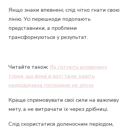
Якщо знаки впевнені, слід чітко гнати свою
лінію. Усі перешкоди подолають
представники, а проблеми
трансформуються у результат.
Читайте також:
Як готують яловичину
турки, що вона в роті тане: навіть
недосвідчена господиня не зіпсує
Краще спрямовувати свої сили на важливу
мету, а не витрачати їх через дрібниці.
Слід скористатися доленосним періодом,