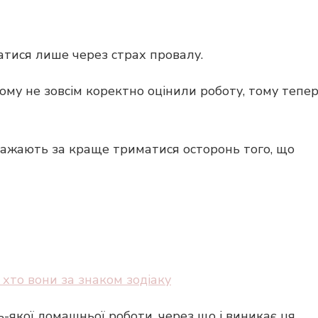
атися лише через страх провалу.
ому не зовсім коректно оцінили роботу, тому тепе
 вважають за краще триматися осторонь того, що
 хто вони за знаком зодіаку
-якої домашньої роботи, через що і виникає ця