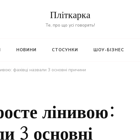
Пліткарка
Те, про що усі говорять!
И
НОВИНИ
СТОСУНКИ
ШОУ-БІЗНЕС
ивою: фахівці назвали 3 основні причини
росте лінивою:
ли 3 основні