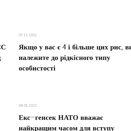
07.11.2021
ЄС
Якщо у вас є 4 і більше цих рис, в
ц
належите до рідкісного типу
особистості
08.05.2022
Екс-генсек НАТО вважає
найкращим часом для вступу