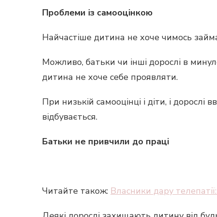
Проблеми із самооцінкою
Найчастіше дитина не хоче чимось займ
Можливо, батьки чи інші дорослі в минул
дитина не хоче себе проявляти.
При низькій самооцінці і діти, і дорослі
відбувається.
Батьки не привчили до праці
Читайте також:
Власники дару телепатії:
Деякі дорослі захищають дитину від будь