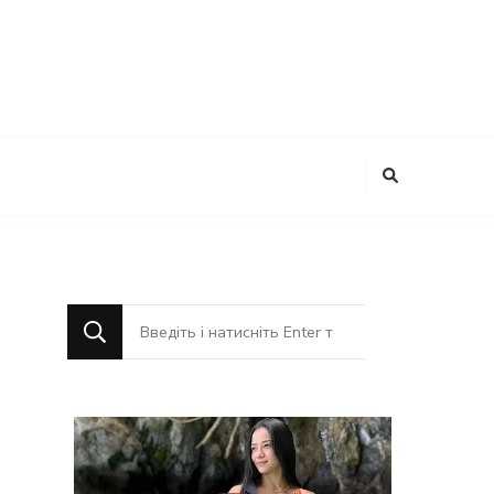
Шукаєте
щось?