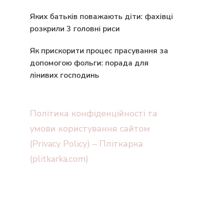
Яких батьків поважають діти: фахівці
розкрили 3 головні риси
Як прискорити процес прасування за
р
допомогою фольги: порада для
лінивих господинь
Політика конфіденційності та
умови користування сайтом
(Privacy Policy) – Пліткарка
(plitkarka.com)