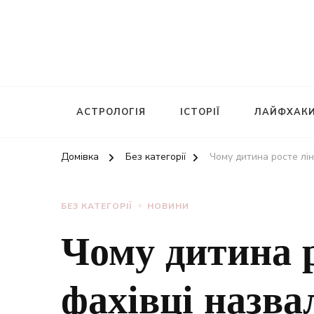
АСТРОЛОГІЯ
ІСТОРІЇ
ЛАЙФХАК
Домівка
Без категорії
Чому дитина росте лін
БЕЗ КАТЕГОРІЇ
НОВИНИ
Чому дитина 
фахівці назва