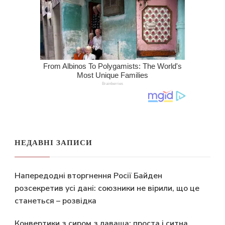
НЕДАВНІ ЗАПИСИ
Напередодні вторгнення Росії Байден
розсекретив усі дані: союзники не вірили, що це
станеться – розвідка
Конвертики з сиром з лаваша: проста і ситна