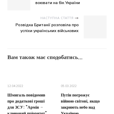
воювати на бік України
НАСТУПНА СТАТТЯ
Розвідка Британії розповіла про
успіхи українських військових
Вам також має сподобатись...
12.04.2022
05.03.2022
Шмигаль повідомив
Путін погрожує
про додаткові гроші
війною світові, якщо
для ЗСУ: “Армія –
закриють небо над
ключовий пріоритет”
Україною