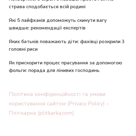
страва сподобається всій родині
Які 5 лайфхаків допоможуть скинути вагу
швидше: рекомендації експертів
Яких батьків поважають діти: фахівці розкрили 3
головні риси
Як прискорити процес прасування за допомогою
фольги: порада для лінивих господинь
Політика конфіденційності та умови
користування сайтом (Privacy Policy) –
Пліткарка (plitkarka.com)