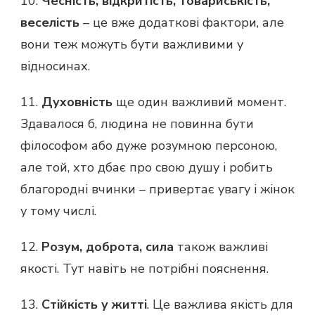
10.
Чесність, відкритість, товариськість,
веселість
– це вже додаткові фактори, але
вони теж можуть бути важливими у
відносинах.
11.
Духовність
ще один важливий момент.
Здавалося б, людина не повинна бути
філософом або дуже розумною персоною,
але той, хто дбає про свою душу і робить
благородні вчинки – привертає увагу і жінок
у тому числі.
12.
Розум, доброта, сила
також важливі
якості. Тут навіть не потрібні пояснення.
13.
Стійкість у житті
. Це важлива якість для