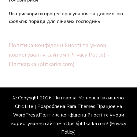
головні риси
Як прискорити процес прасування за допомогою
фольги: порада для лінивих господинь
Політика конфіденційності та умови
користування сайтом (Privacy Policy) –
Пліткарка (plitkarka.com)
© Copyright 2026
Пліткарка
. Усі права захищено.
Chic Lite | Розроблена
Rara Themes
.Працює на
WordPress
.
Політика конфіденційності та умови
користування сайтом https://plitkarka.com/ (Privacy
Policy)