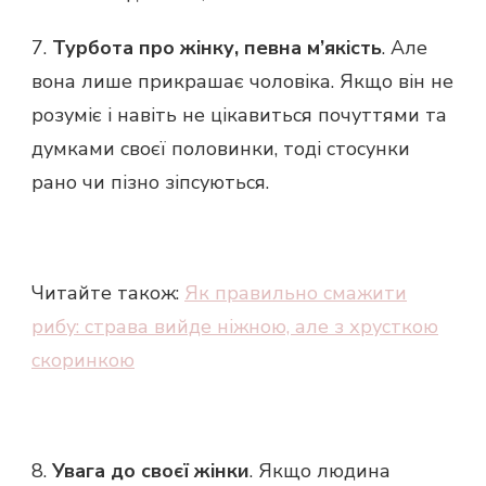
7.
Турбота про жінку, певна м’якість
. Але
вона лише прикрашає чоловіка. Якщо він не
розуміє і навіть не цікавиться почуттями та
думками своєї половинки, тоді стосунки
рано чи пізно зіпсуються.
Читайте також:
Як правильно смажити
рибу: страва вийде ніжною, але з хрусткою
скоринкою
8.
Увага до своєї жінки
. Якщо людина