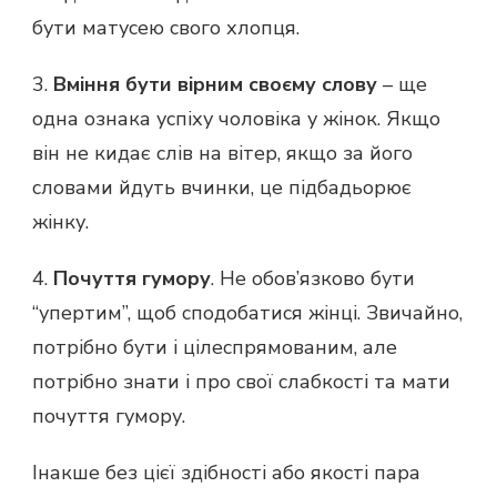
бути матусею свого хлопця.
3.
Вміння бути вірним своєму слову
– ще
одна ознака успіху чоловіка у жінок. Якщо
він не кидає слів на вітер, якщо за його
словами йдуть вчинки, це підбадьорює
жінку.
4.
Почуття гумору
. Не обов’язково бути
“упертим”, щоб сподобатися жінці. Звичайно,
потрібно бути і цілеспрямованим, але
потрібно знати і про свої слабкості та мати
почуття гумору.
Інакше без цієї здібності або якості пара