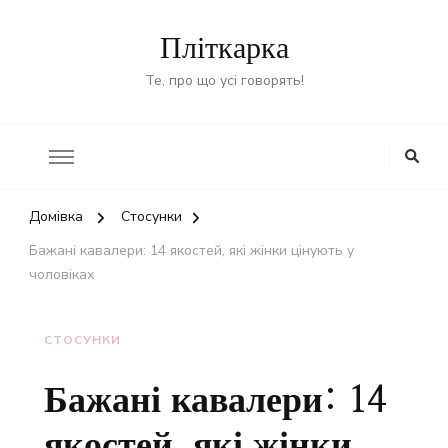
Пліткарка
Те, про що усі говорять!
Домівка
Стосунки
Бажані кавалери: 14 якостей, які жінки цінують у
чоловіках
СТОСУНКИ
Бажані кавалери: 14
якостей, які жінки