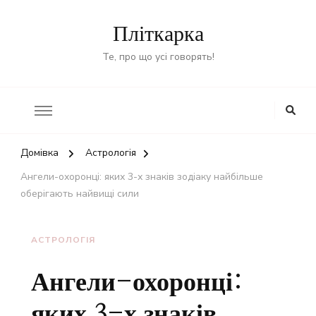
Пліткарка
Те, про що усі говорять!
Домівка
Астрологія
Ангели-охоронці: яких 3-х знаків зодіаку найбільше
оберігають найвищі сили
АСТРОЛОГІЯ
Ангели-охоронці:
яких 3-х знаків