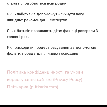
страва сподобається всій родині
Які 5 лайфхаків допоможуть скинути вагу
швидше: рекомендації експертів
Яких батьків поважають діти: фахівці розкрили 3
головні риси
Як прискорити процес прасування за допомогою
фольги: порада для лінивих господинь
Політика конфіденційності та умови
користування сайтом (Privacy Policy) –
Пліткарка (plitkarka.com)