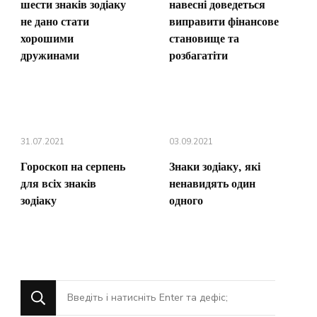
шести знаків зодіаку
навесні доведеться
не дано стати
виправити фінансове
хорошими
становище та
дружинами
розбагатіти
31.07.2021
03.09.2021
Гороскоп на серпень
Знаки зодіаку, які
для всіх знаків
ненавидять один
зодіаку
одного
Шукаєте
щось?