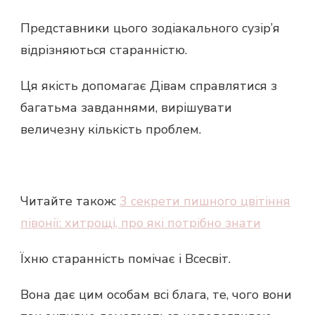
Представники цього зодіакального сузір’я
відрізняються старанністю.
Ця якість допомагає Дівам справлятися з
багатьма завданнями, вирішувати
величезну кількість проблем.
Читайте також:
3 секрети пишного цвітіння
півонії: хитрощі, про які потрібно знати
Їхню старанність помічає і Всесвіт.
Вона дає цим особам всі блага, те, чого вони