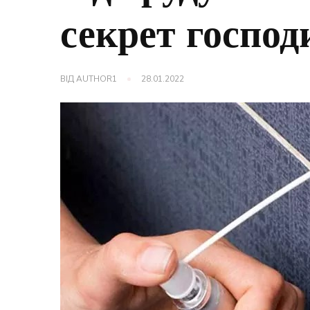
секрет господ
ВІД
AUTHOR1
28.01.2022