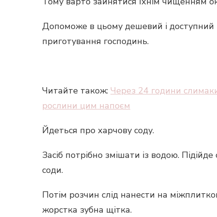
Тому варто зайнятися їхнім чищенням о
Допоможе в цьому дешевий і доступний за
приготування господинь.
Читайте також:
Через 24 години слимак
рослини цим напоєм
Йдеться про харчову соду.
Засіб потрібно змішати із водою. Підійде
соди.
Потім розчин слід нанести на міжплитков
жорстка зубна щітка.