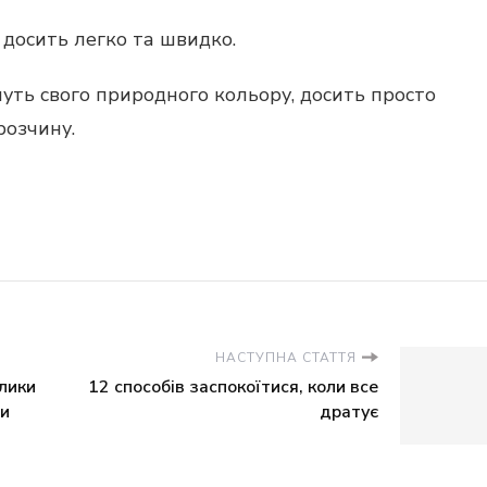
досить легко та швидко.
уть свого природного кольору, досить просто
розчину.
НАСТУПНА СТАТТЯ
лики
12 способів заспокоїтися, коли все
ти
дратує