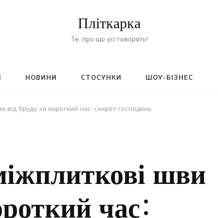
Пліткарка
Те, про що усі говорять!
И
НОВИНИ
СТОСУНКИ
ШОУ-БІЗНЕС
и від бруду за короткий час: секрет господинь
міжплиткові шви
короткий час: