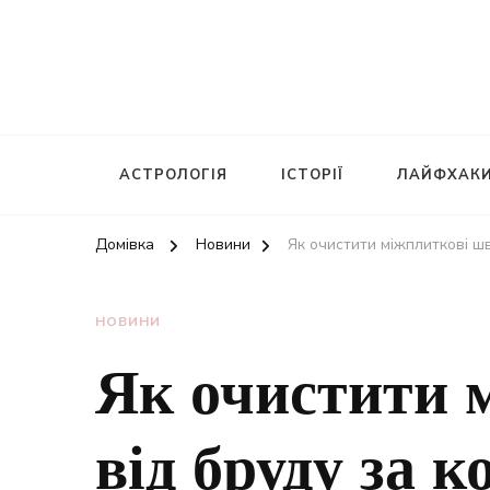
АСТРОЛОГІЯ
ІСТОРІЇ
ЛАЙФХАК
Домівка
Новини
Як очистити міжплиткові шв
НОВИНИ
Як очистити 
від бруду за 