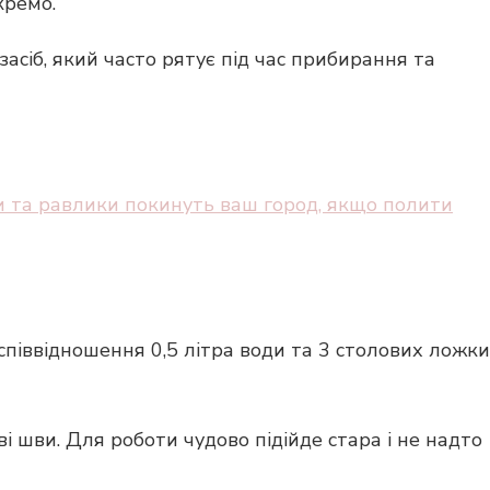
кремо.
сіб, який часто рятує під час прибирання та
и та равлики покинуть ваш город, якщо полити
 співвідношення 0,5 літра води та 3 столових ложки
і шви. Для роботи чудово підійде стара і не надто