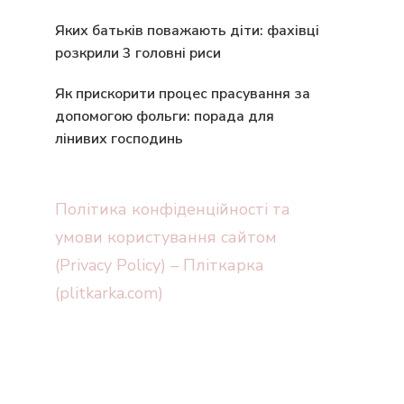
Яких батьків поважають діти: фахівці
розкрили 3 головні риси
Як прискорити процес прасування за
допомогою фольги: порада для
лінивих господинь
Політика конфіденційності та
умови користування сайтом
(Privacy Policy) – Пліткарка
(plitkarka.com)