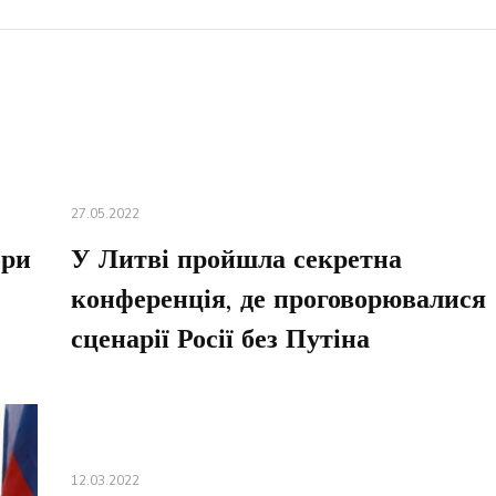
27.05.2022
ори
У Литві пройшла секретна
конференція, де проговорювалися
сценарії Росії без Путіна
12.03.2022