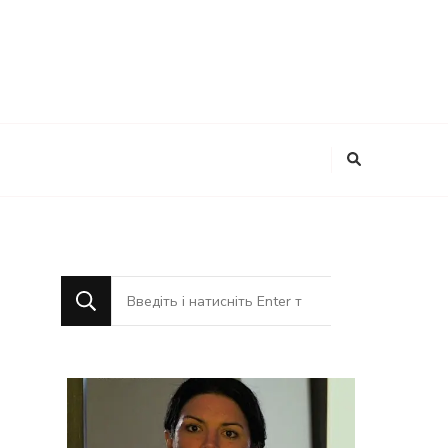
Шукаєте
щось?