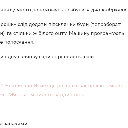
запаху, якого допоможуть позбутися
два лайфхаки.
рошку слід додати півсклянки бури (тетраборат
ди) та стільки ж білого оцту. Машину програмують
е полоскання.
и одну склянку соди і прополоскавши.
1 Владислав Якимець розповів, як проєкт змінив
ми: “Життя змінилося кардинально”
и запахами.