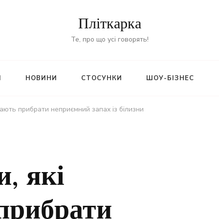
Пліткарка
Те, про що усі говорять!
И
НОВИНИ
СТОСУНКИ
ШОУ-БІЗНЕС
гають прибрати неприємний запах із білизни
и, які
прибрати