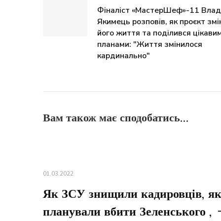
Фіналіст «МастерШеф»-11 Влад
Якимець розповів, як проєкт змі
його життя та поділився цікави
планами: "Життя змінилося
кардинально"
Вам також має сподобатись...
01.03.2022
Як ЗСУ знищили кадировців, як
планували вбити Зеленського , 