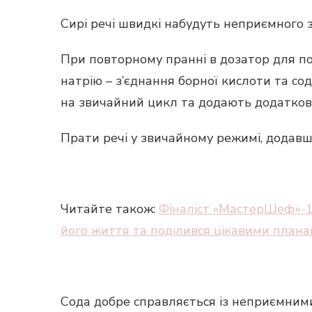
Сирі речі швидкі набудуть неприємного 
При повторному пранні в дозатор для по
натрію – з’єднання борної кислоти та со
на звичайний цикл та додають додатков
Прати речі у звичайному режимі, додавш
Читайте також:
Фіналіст «МастерШеф»-1
його життя та поділився цікавими плана
Сода добре справляється із неприємним