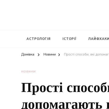
АСТРОЛОГІЯ
ІСТОРІЇ
ЛАЙФХАК
Домівка
Новини
Прості способи, які допома
НОВИНИ
Прості способ
допомагають 