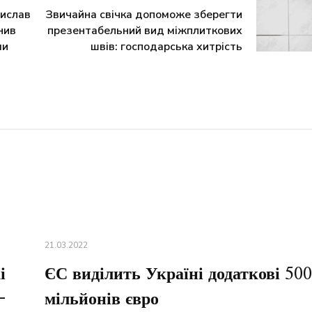
ислав
Звичайна свічка допоможе зберегти
нив
презентабельний вид міжплиткових
ми
швів: господарська хитрість
21.03.2022
і
ЄС виділить Україні додаткові 500
–
мільйонів євро