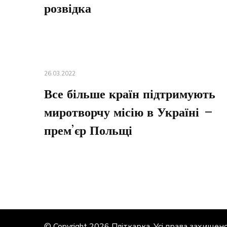
розвідка
26.03.2022
Все більше країн підтримують
миротворчу місію в Україні –
прем’єр Польщі
© Copyright 2026
Пліткарка
. Усі права захищено