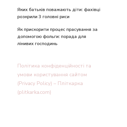
Яких батьків поважають діти: фахівці
розкрили 3 головні риси
Як прискорити процес прасування за
допомогою фольги: порада для
лінивих господинь
Політика конфіденційності та
умови користування сайтом
(Privacy Policy) – Пліткарка
(plitkarka.com)