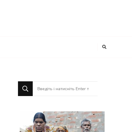
Шукаєте
щось?