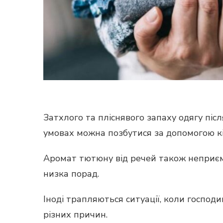
Затхлого та пліснявого запаху одягу пі
умовах можна позбутися за допомогою кі
Аромат тютюну від речей також неприєм
низка порад.
Іноді трапляються ситуації, коли господи
різних причин.