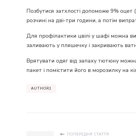
Позбутися затхлості допоможе 9% оцет (1
розчині на дві-три години, а потім випра
Для профілактики цвілі у шафі можна в
заливають у пляшечку і закривають ватн
Врятувати одяг від запаху тютюну можна 
пакет і помістити його в морозилку на кі
AUTHOR1
ПОПЕРЕДНЯ СТАТТЯ