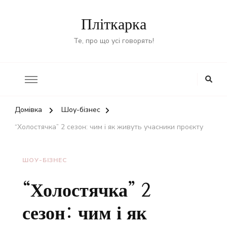
Пліткарка
Те, про що усі говорять!
Домівка
Шоу-бізнес
“Холостячка” 2 сезон: чим і як живуть учасники проєкту
ШОУ-БІЗНЕС
“Холостячка” 2
сезон: чим і як