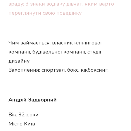
зраду: 3 знаки зодіаку дівчат, яким варто
переглянути свою поведінку
Чим займається: власник клінінгової
компанії, будівельної компанії, студії
дизайну
Захоплення: спортзал, бокс, кікбоксинг.
Андрій Задворний
Вік: 32 роки
Місто Київ