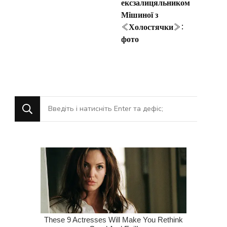
ексзалицяльником
Мішиної з
«Холостячки»:
фото
Шукаєте
щось?