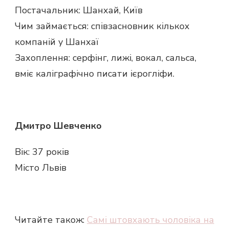
Постачальник: Шанхай, Київ
Чим займається: співзасновник кількох
компаній у Шанхаї
Захоплення: серфінг, лижі, вокал, сальса,
вміє каліграфічно писати ієрогліфи.
Дмитро Шевченко
Вік: 37 років
Місто Львів
Читайте також:
Самі штовхають чоловіка на