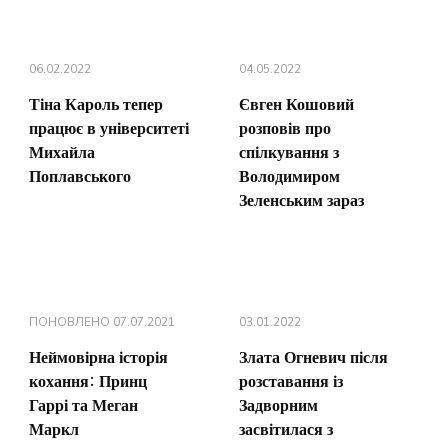
06.02.2022
04.05.2022
Тіна Кароль тепер
Євген Кошовий
працює в університеті
розповів про
Михайла
спілкування з
Поплавського
Володимиром
Зеленським зараз
ПОНОВЛЕНО
07.07.2021
03.01.2022
Неймовірна історія
Злата Огневич після
кохання: Принц
розставання із
Гаррі та Меган
Задворним
Маркл
засвітилася з